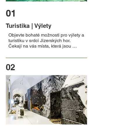
01
Turistika | Výlety
Objevte bohaté možnosti pro výlety a 
turistiku v srdci Jizerských hor. 
Čekají na vás místa, která jsou 
snadno dostupná pěšky nebo jen pár 
kilometrů autem.

02
Příroda a rozhledny:

Mumlavské vodopády v Harrachově

Vodopády Jedlové a Velkého 
Štolpichu

Rašeliniště Bedřichov

Osada Jizerka

Tanvaldský Špičák, rozhledna 
Štěpánka v Příchovicích, U Čápa, 
Černá Studnice, Ještěd a mnoho 
dalších

Kultura a historie:
