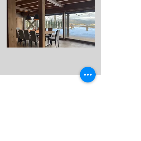
Kontakty
Provozovatel
Jizerské chalety s.r.o.
IČ:
22343083
, DIČ: CZ223
43
083